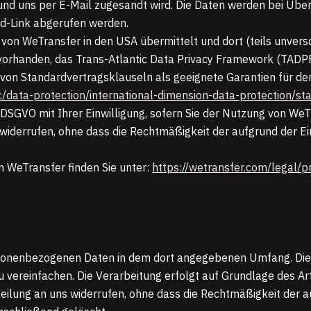
 und uns per E-Mail zugesandt wird. Die Daten werden bei Üb
d-Link abgerufen werden.
on WeTransfer in den USA übermittelt und dort (teils unversc
orhanden, das Trans-Atlantic Data Privacy Framework (TADPF
age von Standardvertragsklauseln als geeignete Garantien für
c/data-protection/international-dimension-data-protection/s
 a DSGVO mit Ihrer Einwilligung, sofern Sie der Nutzung von W
s widerrufen, ohne dass die Rechtmäßigkeit der aufgrund der Ei
 WeTransfer finden Sie unter:
https://wetransfer.com/legal/p
rsonenbezogenen Daten in dem dort angegebenen Umfang. Die
vereinfachen. Die Verarbeitung erfolgt auf Grundlage des Art.
itteilung an uns widerrufen, ohne dass die Rechtmäßigkeit der 