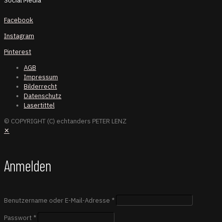
Social Media
Facebook
Instagram
Pinterest
AGB
Impressum
Bilderrecht
Datenschutz
Lasertittel
© COPYRIGHT (C) echtanders PETER LENZ
✕
Anmelden
Benutzername oder E-Mail-Adresse
*
Passwort
*