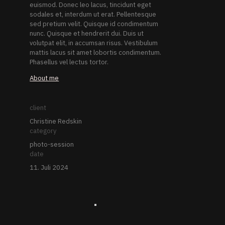
euismod. Donec leo lacus, tincidunt eget
sodales et, interdum ut erat. Pellentesque
sed pretium velit. Quisque id condimentum
nunc. Quisque et hendrerit dui. Duis ut
volutpat elit, in accumsan risus. Vestibulum
mattis lacus sit amet lobortis condimentum.
Phasellus vel lectus tortor.
About me
client
Christine Redskin
category
photo-session
date
11. Juli 2024