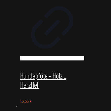
Hundepfote – Holz _
HerzHell
12,00
€