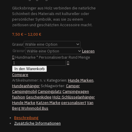
Glücksbringer aus Holz verbinden die natürliche
Schönheit des Materials mit kultureller oder
persönlicher Symbolik, was sie zu einem
zeitlosen und geschätzten Accessoire macht.
7,50
€
–
12,00
€
Gravur
Gravur
Leeren
Hundmarke " Personalisierbar Rund Menge
In den Warenkorb
Compare
Artikelnummer:
n. v.
Kategorien:
Hunde Marken
,
Hundeanhänger
Schlagwörter:
Camper
Campingmobil
Campingplatz
Campingwagen
fashion
Geschenkidee
Holz-Schlüsselanhänger
Hunde Marke
Katzen Marke
personalisiert
Van
Berg Wohnmobil Bus
Beschreibung
Zusätzliche Informationen