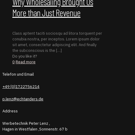
Why Wholesaling Brought Us
More than Just Revenue
Class aptent taciti sociosqu ad litora torquent per
conubia nostra, per inceptos. Lorem ipsum dolor
sit amet, consectetur adipiscing elit. And finally
the subconscious is the
[…]
Do you like it?
0
Read more
Telefon und Email
+49 [0]1722756214
p.lenz@echtanders.de
Address
Werbetechnik Peter Lenz ,
Hagen in Westfalen ,Sonnenstr. 67 b