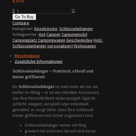
8,50
€
Handgefertigter
Schlüsselanhänger
Go To Buy
„Ostsee
Compare
Camper"
Kategorien:
Einzelstücke
,
Schlüsselanhänger
Menge
Schlagwörter:
4x4
Camper
Campingmobil
Campingplatz
Campingwagen
Geschenkidee
Holz-
Schlüsselanhänger
personalisiert
Wohnwagen
Beschreibung
Zusätzliche Informationen
Schlüsselanhänger – Praktisch, stilvoll und
immer griffbereit
Ein
Schlüsselanhänger
ist weit mehr als nur ein
Helfer im Alltag – er ist ein stilvolles Accessoire,
das Ihre Persönlichkeit widerspiegelt. Egal ob
schlicht, elegant, verspielt oder individuell
gestaltet, er sorgt dafür, dass Ihre Schlüssel
immer griffbereit und sicher organisiert sind.
Schlüsselanhänger immer mit Ring
graviert mit schönem Spruch und euren