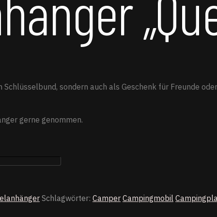
nhänger „Qu
n Schlüsselbund, sondern auch als Geschenk für Freunde oder F
hänger gerne genommen.
selanhänger
Schlagwörter:
Camper
Campingmobil
Campingpla