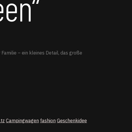
een“
amilie – ein kleines Detail, das große
tz
Campingwagen
fashion
Geschenkidee