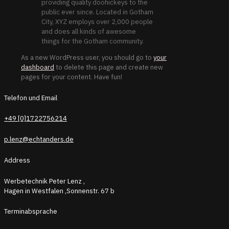
providing quality doohickeys to the
public ever since. Located in Gotham
City, XYZ employs over 2,000 people
and does all kinds of awesome
things for the Gotham community.
As a new WordPress user, you should go to
your
dashboard
to delete this page and create new
pages for your content. Have fun!
Telefon und Email
+49 [0]1722756214
p.lenz@echtanders.de
Address
Werbetechnik Peter Lenz ,
Hagen in Westfalen ,Sonnenstr. 67 b
Terminabsprache